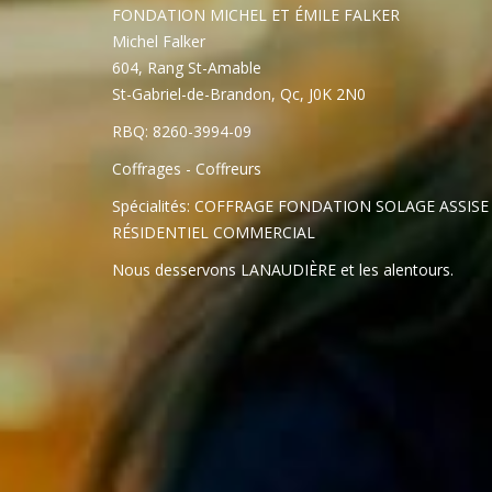
FONDATION MICHEL ET ÉMILE FALKER
Michel Falker
604, Rang St-Amable
St-Gabriel-de-Brandon, Qc, J0K 2N0
RBQ: 8260-3994-09
Coffrages - Coffreurs
Spécialités: COFFRAGE FONDATION SOLAGE ASSI
RÉSIDENTIEL COMMERCIAL
Nous desservons LANAUDIÈRE et les alentours.