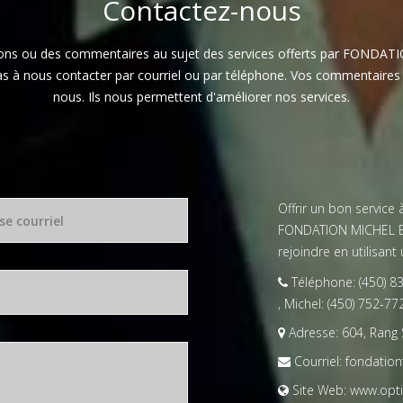
Contactez-nous
ions ou des commentaires au sujet des services offerts par FONDA
s à nous contacter par courriel ou par téléphone. Vos commentaires
nous. Ils nous permettent d'améliorer nos services.
Offrir un bon service 
FONDATION MICHEL ET
rejoindre en utilisan
DÉBUTEZ MAINTENANT
Téléphone:
(450) 8
,
Michel: (450) 752-77
Adresse:
604, Rang 
Courriel:
fondation
Site Web:
www.opti