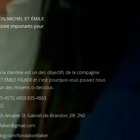
TION MICHEL ET ÉMILE
 sont importants pour
à la clientèle est un des objectifs de la compagnie
 ÉMILE FALKER et c'est pourquoi vous pouvez nous
t un des moyens ci-dessous.
35-4570
,
(450) 835-4863
22
St-Amable St-Gabriel-de-Brandon, J0K 2N0
falker@gmail.com
log.com/fondationfalker